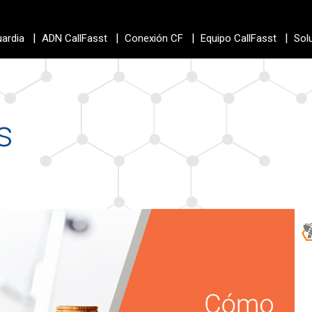
|
|
|
|
uardia
ADN CallFasst
Conexión CF
Equipo CallFasst
Sol
s