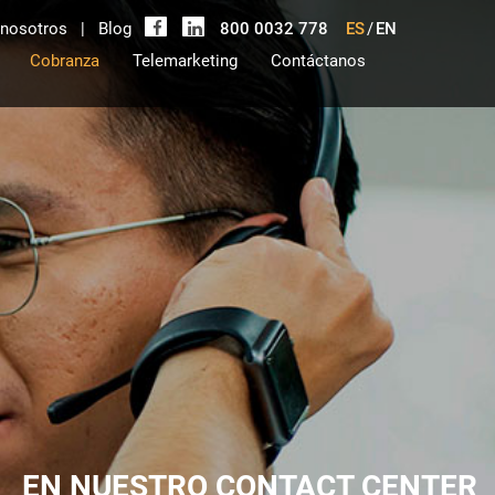
 nosotros
|
Blog
800 0032 778
ES
/
EN
Cobranza
Telemarketing
Contáctanos
EN NUESTRO CONTACT CENTER