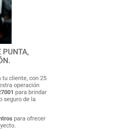
 PUNTA,
ÓN.
 tu cliente, con 25
estra operación
27001
para brindar
o seguro de la
ntros
para ofrecer
oyecto.