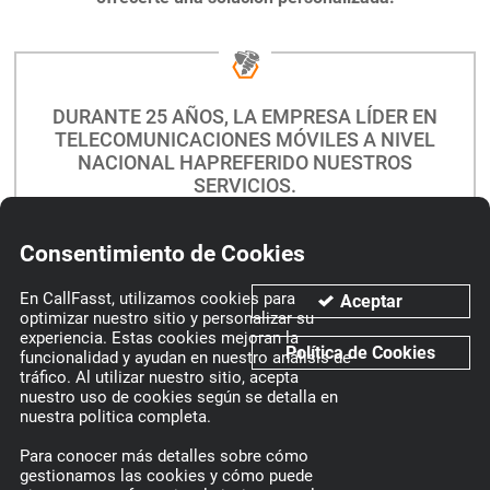
DURANTE 25 AÑOS, LA EMPRESA LÍDER
EN
TELECOMUNICACIONES MÓVILES A NIVEL
NACIONAL HA
PREFERIDO NUESTROS
SERVICIOS.
COTIZA AHORA O RECIBE ASESORÍA
Consentimiento de Cookies
En CallFasst, utilizamos cookies para
Aceptar
optimizar nuestro sitio y personalizar su
experiencia. Estas cookies mejoran la
Política de Cookies
funcionalidad y ayudan en nuestro análisis de
tráfico. Al utilizar nuestro sitio, acepta
¿LISTO PARA PONER TU PROYECTO EN MANOS DE
nuestro uso de cookies según se detalla en
UN
EXPERTO EN EXPERIENCIA AL CLIENTE?
nuestra politica completa.
Para conocer más detalles sobre cómo
CONTÁCTANOS
gestionamos las cookies y cómo puede