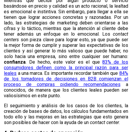
Mientras que decidir por algún producto o servicio
basándose en precio y calidad es un acto racional, la lealtad
es emocional e instintiva. Sin embargo, para llegar a ella se
tienen que lograr acciones concretas y razonadas. Por un
lado, las estrategias de marketing deben orientarse a las
cifras y lo táctico, mientras que la atención al cliente debe
tener además un enfoque en lo emocional. Los
contact
centers
son pieza clave para lograr esto, ya que puede ser
la mejor forma de cumplir y superar las expectativas de los
clientes y así generar lo más valioso que puede haber, no
solo hacia una empresa, sino entre cualquier ser humano:
confianza
. De hecho, e
ste valor es el que
83% de los
consumidores definen como la principal razón para ser
leales
a una marca. Es importante recordar también que
84%
de los tomadores de decisiones en B2B comienzan el
proceso de compras pidiendo recomendaciones
a
conocidos, de manera que los clientes leales pueden ser
valiosísimos en este punto.
El seguimiento y análisis
de los casos de los clientes
, la
creación de bases de datos, los cálculos fundamentados en
todo ello y las mejoras en las estrategias que esto genera
son posibles de hacer con la ayuda de un
contact center
.