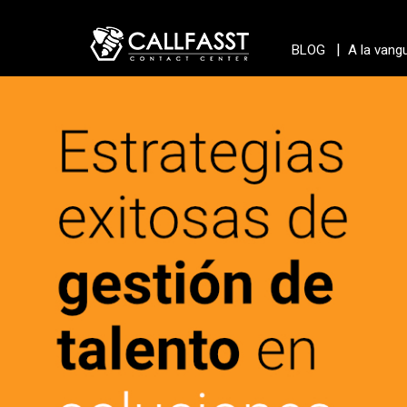
|
BLOG
A la vang