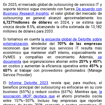
En 2025, el mercado global de
outsourcing
de servicios IT y
soporte técnico sigue creciendo con fuerza.
De acuerdo con
Business Research Insights,
el valor global del mercado de
outsourcing
en general alcanzó aproximadamente los
6,727?millones de dólares
en 2024, y se estima que
crezca desde 8.5%, alcanzando la cifra estimada de 13,182
millones de dólares para 2033.
Si tomamos en cuenta
la encuesta global de Deloitte sobre
externalización,
alrededor del
70?%
de las empresas
reconocen que tercerizar sus servicios IT resulta más
económico que mantener staff interno, especialmente en
PyMES y compañías en crecimiento. Además,
se
documenta
que organizaciones ahorran entre
25?% y 45?
%
en costos y aumentan la eficiencia operativa entre
45?% y
65?
% al trabajar con proveedores gestionados (Manage
Service Provider).
El
Informe Deloitte 2023
revela que, para muchos, el
beneficio principal del
outsourcing
es enfocarse en su
core
business
(65?%) y reducir costos (63?%). Mientras que,
la
asociación IAOP destaca que
el ahorro promedio oscila
entre 15?%–30?%. Incluso hay empresas que reportan