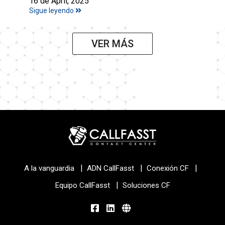
16 de April, 2025
Sigue leyendo
VER MÁS
|
|
|
A la vanguardia
ADN CallFasst
Conexión CF
|
Equipo CallFasst
Soluciones CF