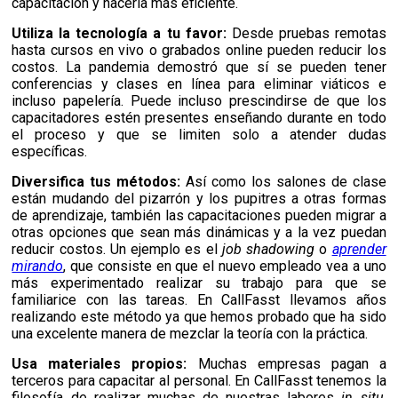
capacitación y hacerla más eficiente.
Utiliza la tecnología a tu favor:
Desde pruebas remotas
hasta cursos en vivo o grabados online pueden reducir los
costo
s. La pandemia demostró que sí se pueden tener
conferencias y clases en línea para eliminar viáticos e
incluso papelería. Puede incluso prescindirse de que los
capacitadores estén presentes enseñando durante en todo
el proceso y que se limiten solo a atender dudas
específicas.
Diversifica tus métodos:
Así como los salones de clase
están mudando del pizarrón y los pupitres a otras formas
de aprendizaje, también las capacitaciones pueden migrar a
otras opciones que sean más dinámicas y a la vez puedan
reducir costos. Un ejemplo es el
job shadowing
o
aprender
mirando
, que consiste en que el nuevo empleado vea a uno
más experimentado realizar su trabajo para que se
familiarice con las tareas. En CallFasst llevamos años
realizando este método ya que hemos probado que ha sido
una excelente manera de mezclar la teoría con la práctica.
Usa materiales propios:
Muchas empresas pagan a
terceros para capacitar al personal. En CallFasst tenemos la
filosofía de realizar muchas de nuestras labores
in situ
,