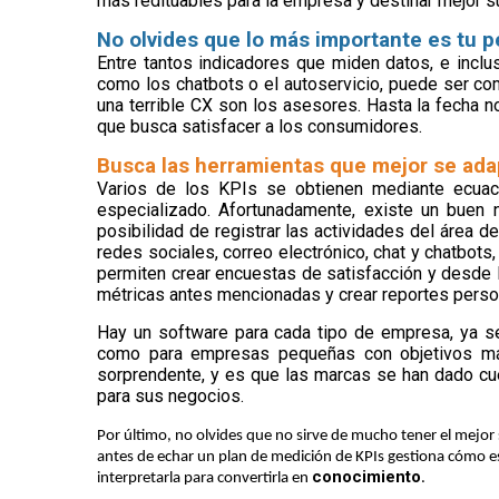
más redituables para la empresa y destinar mejor s
No olvides que lo más importante es tu p
Entre tantos indicadores que miden datos, e inclu
como los chatbots o el autoservicio, puede ser co
una terrible CX son los asesores. Hasta la fecha 
que busca satisfacer a los consumidores.
Busca las herramientas que mejor se ada
Varios de los KPIs se obtienen mediante ecuac
especializado. Afortunadamente, existe un buen
posibilidad de registrar las actividades del área 
redes sociales, correo electrónico, chat y chatbots
permiten crear encuestas de satisfacción y desde l
métricas antes mencionadas y crear reportes perso
Hay un software para cada tipo de empresa, ya sea
como para empresas pequeñas con objetivos má
sorprendente, y es que las marcas se han dado cu
para sus negocios.
Por último, no olvides que no sirve de mucho tener el mejor s
antes de echar un plan de medición de KPIs gestiona cómo 
conocimiento
interpretarla para convertirla en
.