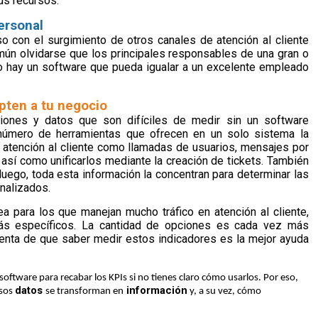
us recursos.
ersonal
so con el surgimiento de otros canales de atención al cliente
mún olvidarse que los principales responsables de una gran o
no hay un software que pueda igualar a un excelente empleado
pten a tu negocio
iones y datos que son difíciles de medir sin un software
 número de herramientas que ofrecen en un solo sistema la
de atención al cliente como llamadas de usuarios, mensajes por
, así como unificarlos mediante la creación de tickets. También
uego, toda esta información la concentran para determinar las
nalizados.
 para los que manejan mucho tráfico en atención al cliente,
s específicos. La cantidad de opciones es cada vez más
enta de que saber medir estos indicadores es la mejor ayuda
oftware para recabar los KPIs si no tienes claro cómo usarlos. Por eso,
datos
información
esos
se transforman en
y, a su vez, cómo