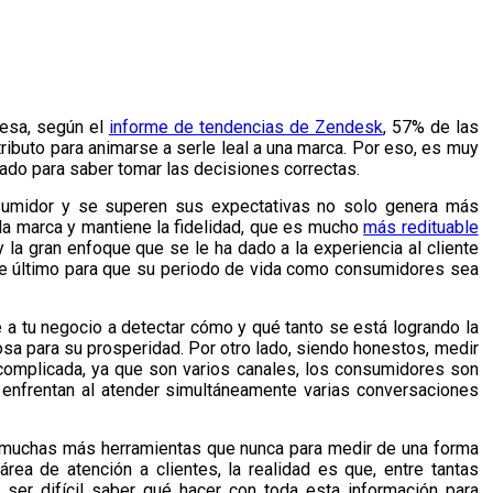
resa, según el
informe de tendencias de Zendesk
, 57% de las
ributo para animarse a serle leal a una marca. Por eso, es muy
tado para saber tomar las decisiones correctas.
sumidor y se superen sus expectativas no solo genera más
la marca y mantiene la fidelidad, que es mucho
más redituable
y la gran enfoque que se le ha dado a la experiencia al cliente
te último para que su periodo de vida como consumidores sea
e a tu negocio a detectar cómo y qué tanto se está logrando la
osa para su prosperidad. Por otro lado, siendo honestos, medir
complicada, ya que son varios canales, los consumidores son
enfrentan al atender simultáneamente varias conversaciones
e muchas más herramientas que nunca para medir de una forma
ea de atención a clientes, la realidad es que, entre tantas
er difícil saber qué hacer con toda esta información para