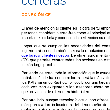
certeras
CONEXIÓN CF
El área de atención al cliente es la cara de tu emp
personas considera a esta área como el principal at
importante cuidarla y conocer a la perfección su es
Lograr que se cumplan las necesidades del con
ingresos sino que también mejora la reputación de 
que buscar clientes nuevos
. De ahí el surgimiento 
(CX) que permite centrar todas las acciones en es
lo más largo posible.
Partiendo de esto, toda la información que le ayud
satisfacción de tus consumidores, será la más vali
los KPIs en un
contact center
suele ser una tarea 
cada vez más exigentes y los asesores ahora se 
que provienen de diferentes historiales.
Por otro lado, aunque tecnología actual nos ofrec
más precisa los indicadores del desempeño del ár
métricas
, softwares
y demás herramientas, puede s